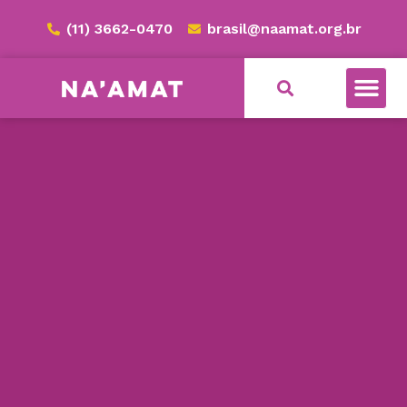
(11) 3662-0470
brasil@naamat.org.br
NA’AMAT BRASIL