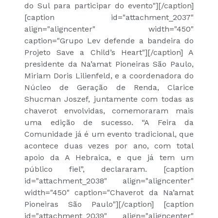
do Sul para participar do evento"]
[/caption]
[caption id="attachment_2037"
align="aligncenter" width="450"
caption="Grupo Lev defende a bandeira do
Projeto Save a Child’s Heart"]
[/caption] A
presidente da Na’amat Pioneiras São Paulo,
Miriam Doris Lilienfeld, e a coordenadora do
Núcleo de Geração de Renda, Clarice
Shucman Joszef, juntamente com todas as
chaverot envolvidas, comemoraram mais
uma edição de sucesso. “A Feira da
Comunidade já é um evento tradicional, que
acontece duas vezes por ano, com total
apoio da A Hebraica, e que já tem um
público fiel”, declararam. [caption
id="attachment_2038" align="aligncenter"
width="450" caption="Chaverot da Na’amat
Pioneiras São Paulo"]
[/caption] [caption
id="attachment_2039" align="aligncenter"