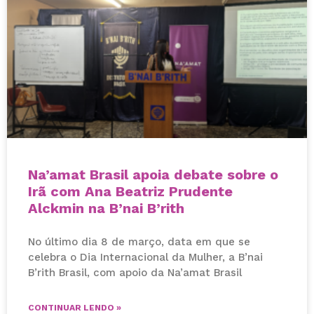
Na’amat Brasil apoia debate sobre o
Irã com Ana Beatriz Prudente
Alckmin na B’nai B’rith
No último dia 8 de março, data em que se
celebra o Dia Internacional da Mulher, a B’nai
B’rith Brasil, com apoio da Na’amat Brasil
CONTINUAR LENDO »