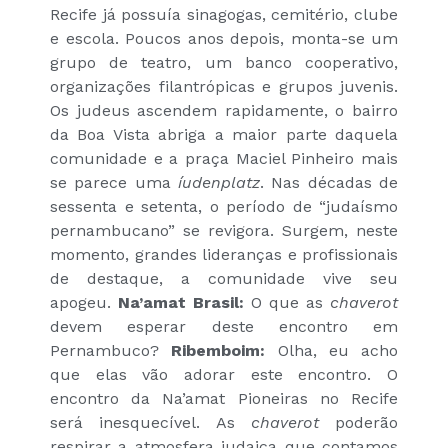
Recife já possuía sinagogas, cemitério, clube
e escola. Poucos anos depois, monta-se um
grupo de teatro, um banco cooperativo,
organizações filantrópicas e grupos juvenis.
Os judeus ascendem rapidamente, o bairro
da Boa Vista abriga a maior parte daquela
comunidade e a praça Maciel Pinheiro mais
se parece uma
íudenplatz
. Nas décadas de
sessenta e setenta, o período de “judaísmo
pernambucano” se revigora. Surgem, neste
momento, grandes lideranças e profissionais
de destaque, a comunidade vive seu
apogeu.
Na’amat Brasil:
O que as
chaverot
devem esperar deste encontro em
Pernambuco?
Ribemboim:
Olha, eu acho
que elas vão adorar este encontro. O
encontro da Na’amat Pioneiras no Recife
será inesquecível. As
chaverot
poderão
respirar a atmosfera judaica que contamos