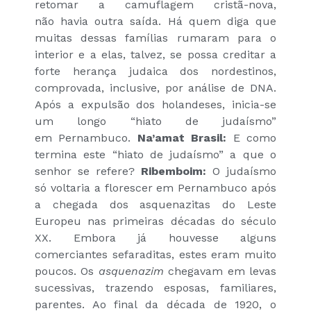
retomar a camuflagem cristã-nova,
não havia outra saída. Há quem diga que
muitas dessas famílias rumaram para o
interior e a elas, talvez, se possa creditar a
forte herança judaica dos nordestinos,
comprovada, inclusive, por análise de DNA.
Após a expulsão dos holandeses, inicia-se
um longo “hiato de judaísmo”
em Pernambuco.
Na’amat Brasil:
E como
termina este “hiato de judaísmo” a que o
senhor se refere?
Ribemboim:
O judaísmo
só voltaria a florescer em Pernambuco após
a chegada dos asquenazitas do Leste
Europeu nas primeiras décadas do século
XX. Embora já houvesse alguns
comerciantes sefaraditas, estes eram muito
poucos. Os
asquenazim
chegavam em levas
sucessivas, trazendo esposas, familiares,
parentes. Ao final da década de 1920, o