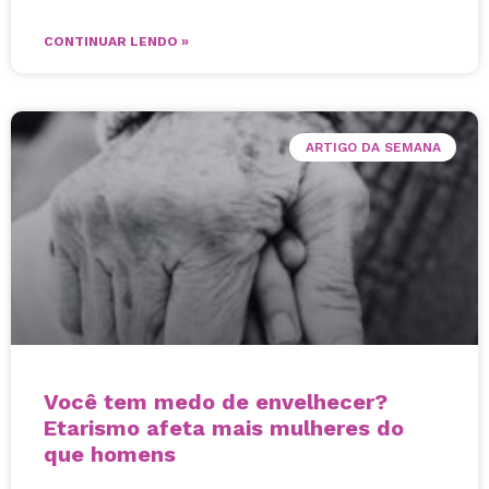
CONTINUAR LENDO »
ARTIGO DA SEMANA
Você tem medo de envelhecer?
Etarismo afeta mais mulheres do
que homens