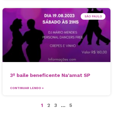
SÃO PAULO
3º baile beneficente Na’amat SP
CONTINUAR LENDO »
1
2
3
…
5