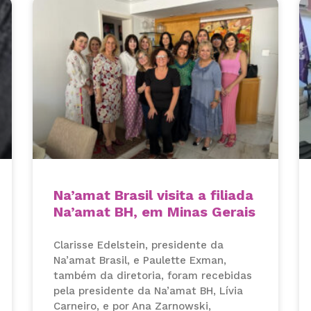
Na’amat Brasil visita a filiada
Na’amat BH, em Minas Gerais
Clarisse Edelstein, presidente da
Na’amat Brasil, e Paulette Exman,
também da diretoria, foram recebidas
pela presidente da Na’amat BH, Lívia
Carneiro, e por Ana Zarnowski,