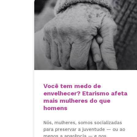
Você tem medo de
envelhecer? Etarismo afeta
mais mulheres do que
homens
Nós, mulheres, somos socializadas
para preservar a juventude — ou ao
menos a aparência — e nos