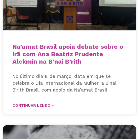
Na’amat Brasil apoia debate sobre o
Irã com Ana Beatriz Prudente
Alckmin na B’nai B’rith
No último dia 8 de março, data em que se
celebra o Dia Internacional da Mulher, a B’nai
B’rith Brasil, com apoio da Na’amat Brasil
CONTINUAR LENDO »