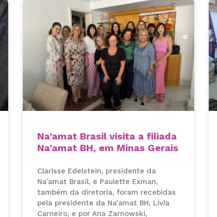
Na’amat Brasil visita a filiada
Na’amat BH, em Minas Gerais
Clarisse Edelstein, presidente da
Na’amat Brasil, e Paulette Exman,
também da diretoria, foram recebidas
pela presidente da Na’amat BH, Lívia
Carneiro, e por Ana Zarnowski,