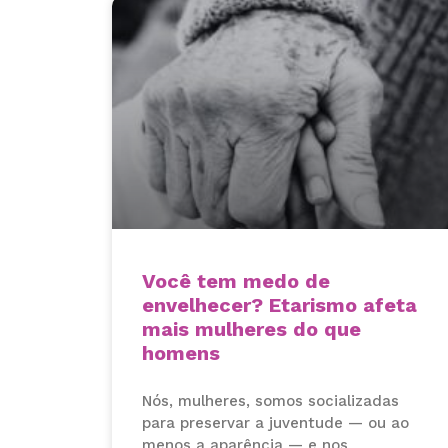
Você tem medo de
envelhecer? Etarismo afeta
mais mulheres do que
homens
Nós, mulheres, somos socializadas
para preservar a juventude — ou ao
menos a aparência — e nos