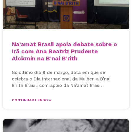
Na’amat Brasil apoia debate sobre o
Irã com Ana Beatriz Prudente
Alckmin na B’nai B’rith
No último dia 8 de março, data em que se
celebra o Dia Internacional da Mulher, a B’nai
B’rith Brasil, com apoio da Na’amat Brasil
CONTINUAR LENDO »