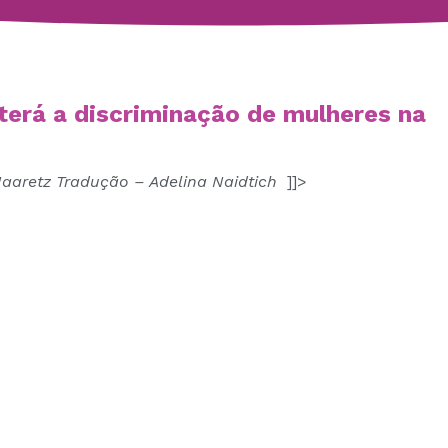
terá a discriminação de mulheres na
Haaretz
Tradução – Adelina Naidtich
]]>