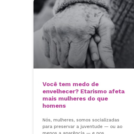
Você tem medo de
envelhecer? Etarismo afeta
mais mulheres do que
homens
Nós, mulheres, somos socializadas
para preservar a juventude — ou ao
menos a aparência — e nos