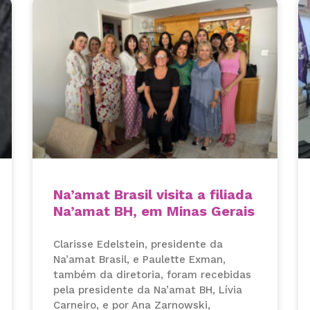
Na’amat Brasil visita a filiada
Na’amat BH, em Minas Gerais
Clarisse Edelstein, presidente da
Na’amat Brasil, e Paulette Exman,
também da diretoria, foram recebidas
pela presidente da Na’amat BH, Lívia
Carneiro, e por Ana Zarnowski,