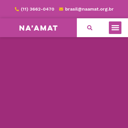
(11) 3662-0470
brasil@naamat.org.br
NA’AMAT BRASIL