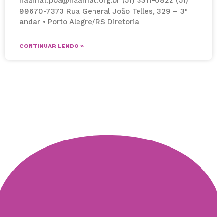
naamat.poa@naamat.org.br (51) 3311-0822 (51)
99670-7373 Rua General João Telles, 329 – 3º
andar • Porto Alegre/RS Diretoria
CONTINUAR LENDO »