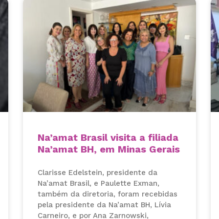
Na’amat Brasil visita a filiada
Na’amat BH, em Minas Gerais
Clarisse Edelstein, presidente da
Na’amat Brasil, e Paulette Exman,
também da diretoria, foram recebidas
pela presidente da Na’amat BH, Lívia
Carneiro, e por Ana Zarnowski,