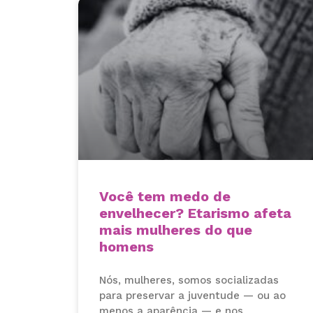
Você tem medo de
envelhecer? Etarismo afeta
mais mulheres do que
homens
Nós, mulheres, somos socializadas
para preservar a juventude — ou ao
menos a aparência — e nos