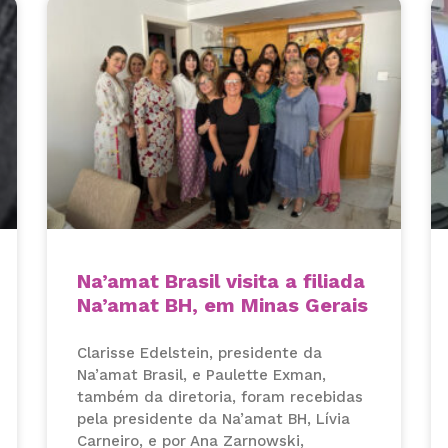
Na’amat Brasil visita a filiada
Na’amat BH, em Minas Gerais
Clarisse Edelstein, presidente da
Na’amat Brasil, e Paulette Exman,
também da diretoria, foram recebidas
pela presidente da Na’amat BH, Lívia
Carneiro, e por Ana Zarnowski,