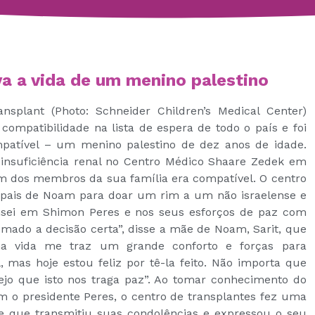
a a vida de um menino palestino
nsplant (Photo: Schneider Children’s Medical Center)
 compatibilidade na lista de espera de todo o país e foi
patível – um menino palestino de dez anos de idade.
 insuficiência renal no Centro Médico Shaare Zedek em
 dos membros da sua família era compatível. O centro
 pais de Noam para doar um rim a um não israelense e
nsei em Shimon Peres e nos seus esforços de paz com
omado a decisão certa”, disse a mãe de Noam, Sarit, que
ma vida me traz um grande conforto e forças para
, mas hoje estou feliz por tê-la feito. Não importa que
ejo que isto nos traga paz”. Ao tomar conhecimento do
m o presidente Peres, o centro de transplantes fez uma
e que transmitiu suas condolências e expressou o seu