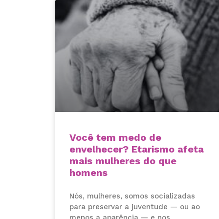
Você tem medo de
envelhecer? Etarismo afeta
mais mulheres do que
homens
Nós, mulheres, somos socializadas
para preservar a juventude — ou ao
menos a aparência — e nos