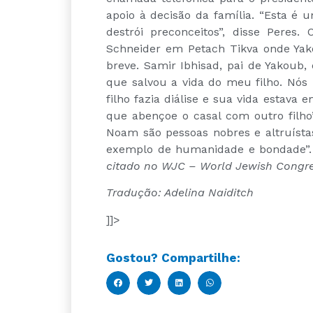
apoio à decisão da família. “Esta é 
destrói preconceitos”, disse Peres. 
Schneider em Petach Tikva onde Yako
breve. Samir Ibhisad, pai de Yakoub,
que salvou a vida do meu filho. Nó
filho fazia diálise e sua vida estav
que abençoe o casal com outro filho”
Noam são pessoas nobres e altruíst
exemplo de humanidade 
citado no WJC – World Jewish Congre
T
radução: Adelina Naiditch
]]>
Gostou? Compartilhe: