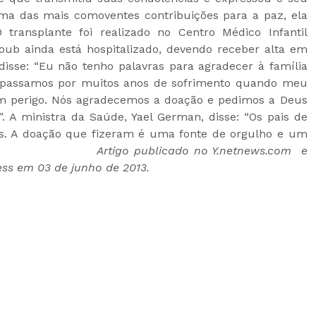
uma das mais comoventes contribuições para a paz, ela
O transplante foi realizado no Centro Médico Infantil
ub ainda está hospitalizado, devendo receber alta em
 disse: “Eu não tenho palavras para agradecer à família
s passamos por muitos anos de sofrimento quando meu
a em perigo. Nós agradecemos a doação e pedimos a Deus
. A ministra da Saúde, Yael German, disse: “Os pais de
as. A doação que fizeram é uma fonte de orgulho e um
e bondade”.
Artigo publicado no Y.netnews.com e
ss em 03 de junho de 2013.