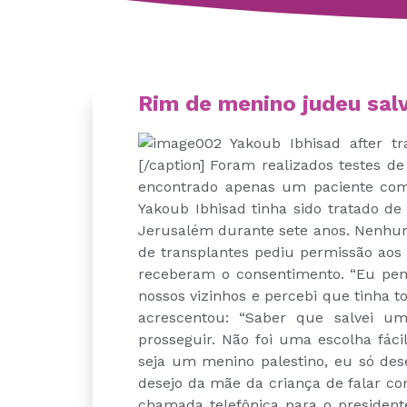
Rim de menino judeu salv
Yakoub Ibhisad after tra
[/caption] Foram realizados testes de
encontrado apenas um paciente com
Yakoub Ibhisad tinha sido tratado de
Jerusalém durante sete anos. Nenhum
de transplantes pediu permissão aos
receberam o consentimento. “Eu pe
nossos vizinhos e percebi que tinha t
acrescentou: “Saber que salvei u
prosseguir. Não foi uma escolha fácil
seja um menino palestino, eu só des
desejo da mãe da criança de falar co
chamada telefônica para o president