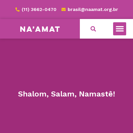
(11) 3662-0470
brasil@naamat.org.br
NA’AMAT BRASIL
Shalom, Salam, Namastê!